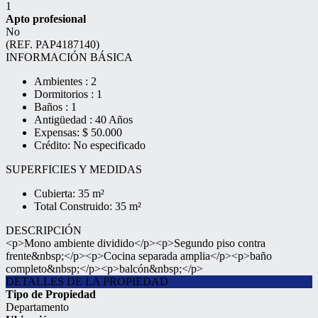
1
Apto profesional
No
(REF. PAP4187140)
INFORMACIÓN BÁSICA
Ambientes : 2
Dormitorios : 1
Baños : 1
Antigüedad : 40 Años
Expensas: $ 50.000
Crédito: No especificado
SUPERFICIES Y MEDIDAS
Cubierta: 35 m²
Total Construido: 35 m²
DESCRIPCIÓN
<p>Mono ambiente dividido</p><p>Segundo piso contra
frente&nbsp;</p><p>Cocina separada amplia</p><p>baño
completo&nbsp;</p><p>balcón&nbsp;</p>
DETALLES DE LA PROPIEDAD
Tipo de Propiedad
Departamento