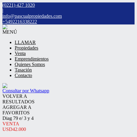
(0221) 427 1020
|
info@pascualpropiedades.com
+5492216338222
MENÚ
LLAMAR
Propiedades
Venta
Emprendimientos
Quienes Somos
Tasación
Contacto
Consultar por Whatsapp
VOLVER A
RESULTADOS
AGREGAR A
FAVORITOS
Diag 79 e/ 3 y 4
VENTA
USD42.000