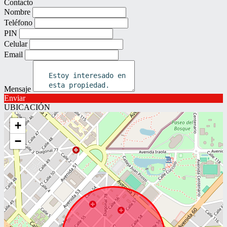
Contacto
Nombre
Teléfono
PIN
Celular
Email
Mensaje
Enviar
UBICACIÓN
+
−