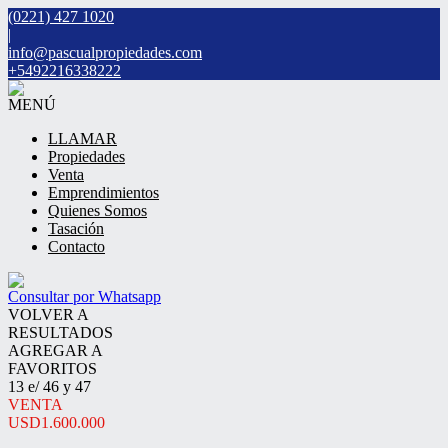
(0221) 427 1020
|
info@pascualpropiedades.com
+5492216338222
MENÚ
LLAMAR
Propiedades
Venta
Emprendimientos
Quienes Somos
Tasación
Contacto
Consultar por Whatsapp
VOLVER A
RESULTADOS
AGREGAR A
FAVORITOS
13 e/ 46 y 47
VENTA
USD1.600.000