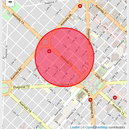
−
Leaflet
| ©
OpenStreetMap
contributors