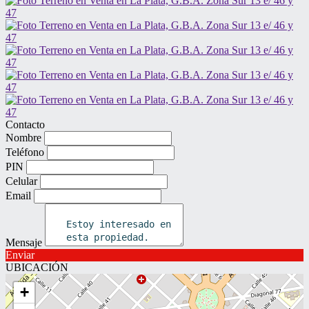
Contacto
Nombre
Teléfono
PIN
Celular
Email
Mensaje
Enviar
UBICACIÓN
+