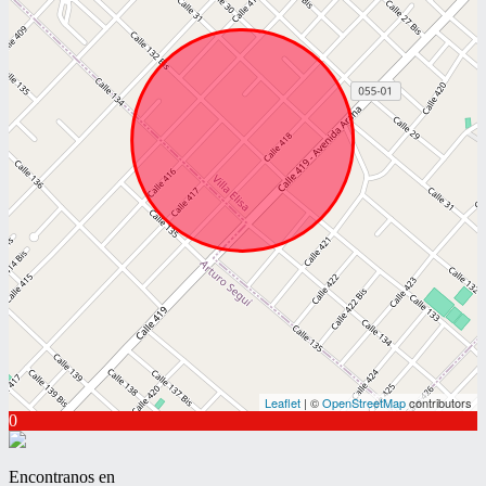
Leaflet
| ©
OpenStreetMap
contributors
0
Encontranos en