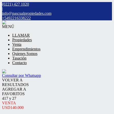
(0221) 427 1020
|
info@pascualpropiedades.com
+5492216338222
MENÚ
LLAMAR
Propiedades
Venta
Emprendimientos
Quienes Somos
Tasación
Contacto
Consultar por Whatsapp
VOLVER A
RESULTADOS
AGREGAR A
FAVORITOS
417 y 27
VENTA
USD140.000