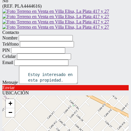
No
(REF. PLA4444616)
Contacto
Nombre
Teléfono
PIN
Celular
Email
Mensaje
Enviar
UBICACIÓN
+
−