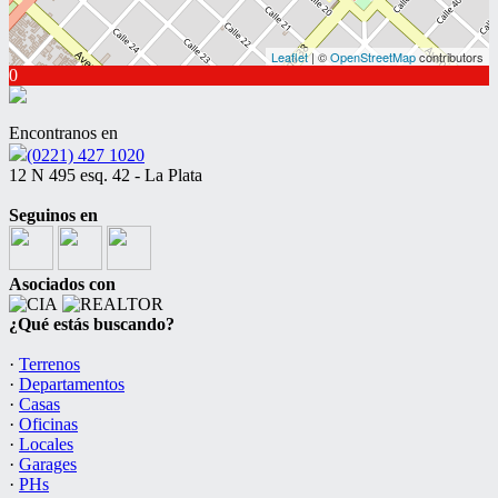
Leaflet
| ©
OpenStreetMap
contributors
0
Encontranos en
(0221) 427 1020
12 N 495 esq. 42 - La Plata
Seguinos en
Asociados con
¿Qué estás buscando?
·
Terrenos
·
Departamentos
·
Casas
·
Oficinas
·
Locales
·
Garages
·
PHs