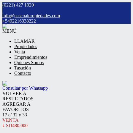
(0221) 427 1020
|
info@pascualpropiedades.com
+5492216338222
MENÚ
LLAMAR
Propiedades
Venta
Emprendimientos
Quienes Somos
Tasación
Contacto
Consultar por Whatsapp
VOLVER A
RESULTADOS
AGREGAR A
FAVORITOS
17 e/ 32 y 33
VENTA
USD480.000