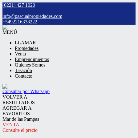
(0221) 427 1020
|
info@pascualpropiedades.com
+5492216338222
MENÚ
LLAMAR
Propiedades
Venta
Emprendimientos
Quienes Somos
Tasación
Contacto
Consultar por Whatsapp
VOLVER A
RESULTADOS
AGREGAR A
FAVORITOS
Mar de las Pampas
VENTA
Consulte el precio