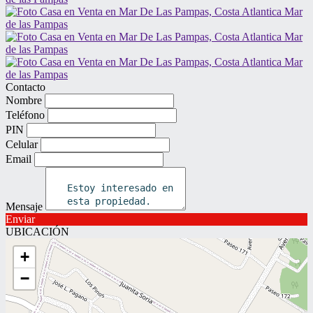
Contacto
Nombre
Teléfono
PIN
Celular
Email
Mensaje
Enviar
UBICACIÓN
+
−