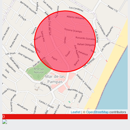
Leaflet
| ©
OpenStreetMap
contributors
0