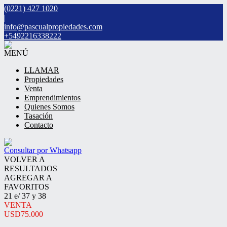
(0221) 427 1020
|
info@pascualpropiedades.com
+5492216338222
MENÚ
LLAMAR
Propiedades
Venta
Emprendimientos
Quienes Somos
Tasación
Contacto
Consultar por Whatsapp
VOLVER A
RESULTADOS
AGREGAR A
FAVORITOS
21 e/ 37 y 38
VENTA
USD75.000