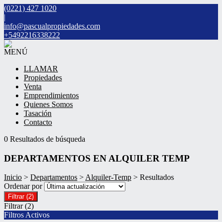
(0221) 427 1020
|
info@pascualpropiedades.com
+5492216338222
MENÚ
LLAMAR
Propiedades
Venta
Emprendimientos
Quienes Somos
Tasación
Contacto
0 Resultados de búsqueda
DEPARTAMENTOS EN ALQUILER TEMP
Inicio
>
Departamentos
>
Alquiler-Temp
> Resultados
Ordenar por
Filtrar
(2)
Filtrar
(2)
Filtros Activos